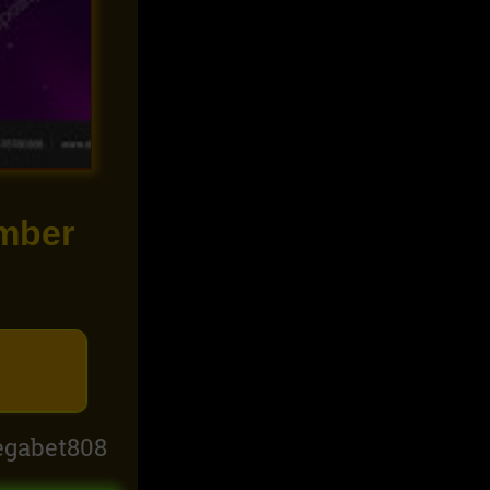
ember
egabet808